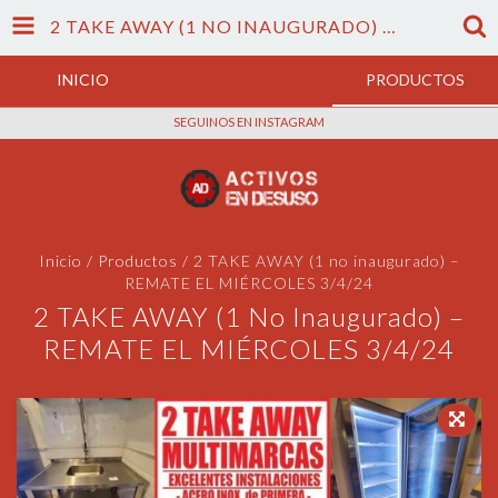
2 TAKE AWAY (1 NO INAUGURADO) – REMATE EL MIÉRCOLES 3/4/24
INICIO
PRODUCTOS
SEGUINOS EN INSTAGRAM
Inicio
/
Productos
/
2 TAKE AWAY (1 no inaugurado) –
REMATE EL MIÉRCOLES 3/4/24
2 TAKE AWAY (1 No Inaugurado) –
REMATE EL MIÉRCOLES 3/4/24