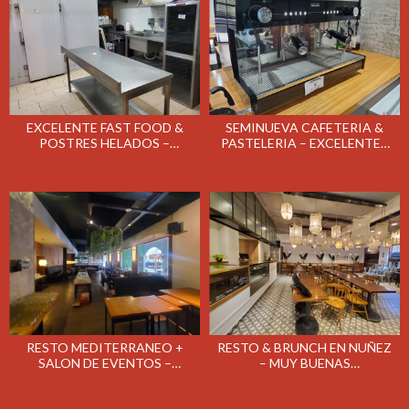
EXCELENTE FAST FOOD &
SEMINUEVA CAFETERIA &
POSTRES HELADOS –
PASTELERIA – EXCELENTES
FRANQUICIA SUBWAY –
INSTALACIONES – REMATE
REMATE EL MARTES 26/05/26
EL LUNES 18/05/26
RESTO MEDITERRANEO +
RESTO & BRUNCH EN NUÑEZ
SALON DE EVENTOS –
– MUY BUENAS
INSTALACIONES
INSTALACIONES – REMATE
COMPLETAS – REMATE EL
EL MARTES 5/05/26