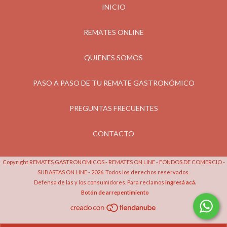
INICIO
REMATES ONLINE
QUIENES SOMOS
PASO A PASO DE TU REMATE GASTRONÓMICO
PREGUNTAS FRECUENTES
CONTACTO
Copyright REMATES GASTRONOMICOS - REMATES ON LINE - FONDOS DE COMERCIO -
SUBASTAS ON LINE - 2026. Todos los derechos reservados.
Defensa de las y los consumidores. Para reclamos
ingresá acá.
Botón de arrepentimiento