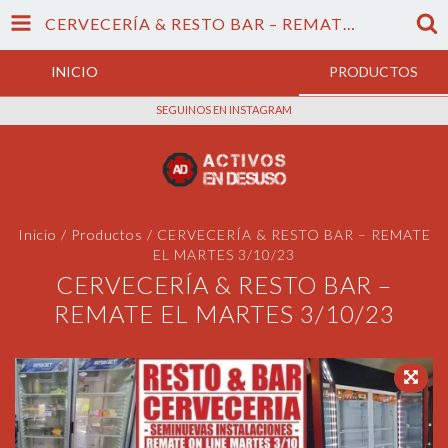
CERVECERÍA & RESTO BAR – REMATE EL MARTES 3/10/23
INICIO
PRODUCTOS
SEGUINOS EN INSTAGRAM
Inicio
/
Productos
/
CERVECERÍA & RESTO BAR – REMATE
EL MARTES 3/10/23
CERVECERÍA & RESTO BAR –
REMATE EL MARTES 3/10/23