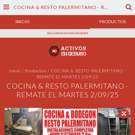
COCINA & RESTO PALERMITANO - REMATE EL MARTES 2/09/25
INICIO
PRODUCTOS
SEGUINOS EN INSTAGRAM
Inicio
/
Productos
/
COCINA & RESTO PALERMITANO -
REMATE EL MARTES 2/09/25
COCINA & RESTO PALERMITANO -
REMATE EL MARTES 2/09/25