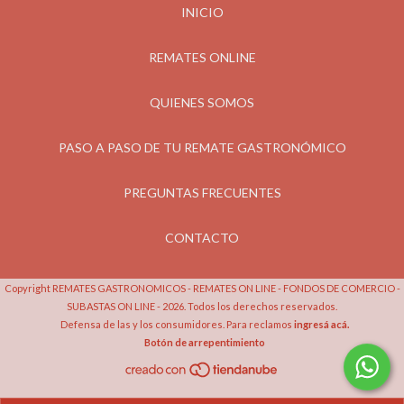
INICIO
REMATES ONLINE
QUIENES SOMOS
PASO A PASO DE TU REMATE GASTRONÓMICO
PREGUNTAS FRECUENTES
CONTACTO
Copyright REMATES GASTRONOMICOS - REMATES ON LINE - FONDOS DE COMERCIO -
SUBASTAS ON LINE - 2026. Todos los derechos reservados.
Defensa de las y los consumidores. Para reclamos
ingresá acá.
Botón de arrepentimiento