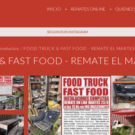
INICIO
REMATES ONLINE
QUIENES
SEGUINOS EN INSTAGRAM
Productos
/
FOOD TRUCK & FAST FOOD - REMATE EL MARTES 
 FAST FOOD - REMATE EL M