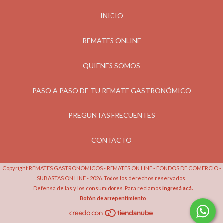
INICIO
REMATES ONLINE
QUIENES SOMOS
PASO A PASO DE TU REMATE GASTRONÓMICO
PREGUNTAS FRECUENTES
CONTACTO
Copyright REMATES GASTRONOMICOS - REMATES ON LINE - FONDOS DE COMERCIO -
SUBASTAS ON LINE - 2026. Todos los derechos reservados.
Defensa de las y los consumidores. Para reclamos
ingresá acá.
Botón de arrepentimiento