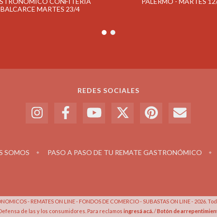
STRONOMICO CONFITERIA
PALERMO - MARTES 12
BALCARCE MARTES 23/4
REDES SOCIALES
S SOMOS
PASO A PASO DE TU REMATE GASTRONÓMICO
OMICOS - REMATES ON LINE - FONDOS DE COMERCIO - SUBASTAS ON LINE - 2026. Todo
Defensa de las y los consumidores. Para reclamos
ingresá acá.
/
Botón de arrepentimien