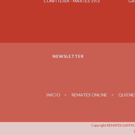
CONFITERIA - MARTES 19/3
GA
NEWSLETTER
INICIO
REMATES ONLINE
QUIENE
Copyright REMATES GASTRON