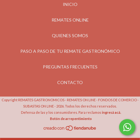
INICIO
REMATES ONLINE
QUIENES SOMOS
PASO A PASO DE TU REMATE GASTRONÓMICO
PREGUNTAS FRECUENTES
CONTACTO
Copyright REMATES GASTRONOMICOS - REMATES ON LINE - FONDOS DE COMERCIO -
SUBASTAS ON LINE - 2026. Todos los derechos reservados.
Defensa de las y los consumidores. Para reclamos
ingresá acá.
Botón de arrepentimiento