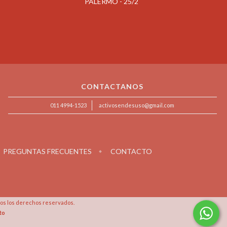
PALERMO - 25/2
L
CONTACTANOS
011 4994-1523
activosendesuso@gmail.com
PREGUNTAS FRECUENTES
CONTACTO
s los derechos reservados.
to