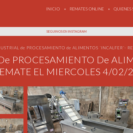
INICIO
REMATES ONLINE
QUIENES
SEGUINOS EN INSTAGRAM
DUSTRIAL de PROCESAMIENTO de ALIMENTOS ´INCALFER´- RE
 De PROCESAMIENTO De ALIM
EMATE EL MIERCOLES 4/02/