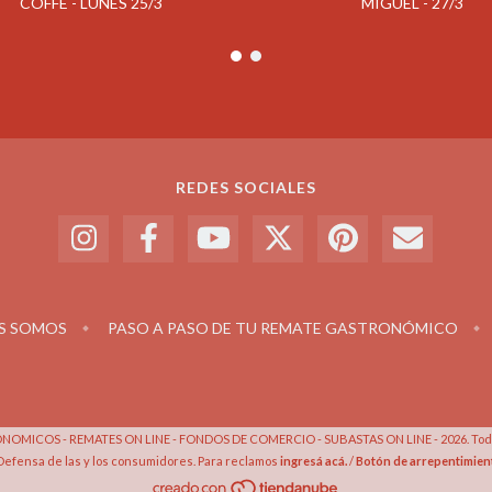
COFFE - LUNES 25/3
MIGUEL - 27/3
REDES SOCIALES
S SOMOS
PASO A PASO DE TU REMATE GASTRONÓMICO
OMICOS - REMATES ON LINE - FONDOS DE COMERCIO - SUBASTAS ON LINE - 2026. Todo
Defensa de las y los consumidores. Para reclamos
ingresá acá.
/
Botón de arrepentimien