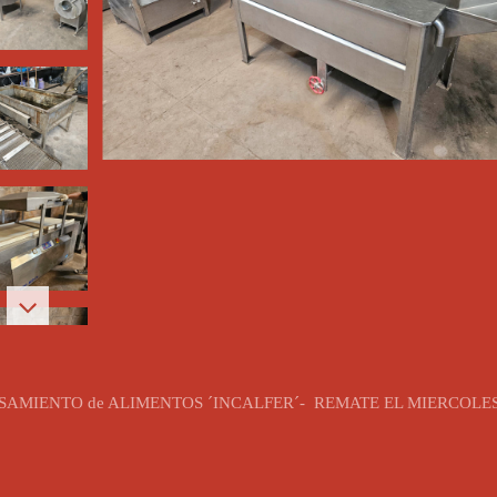
MIENTO de ALIMENTOS ´INCALFER´- REMATE EL MIERCOLES 4//