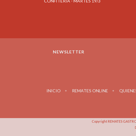
CONFITERIA - MARTES 19/3
ES 15/3
NEWSLETTER
INICIO
REMATES ONLINE
QUIENE
Copyright REMATES GASTRON