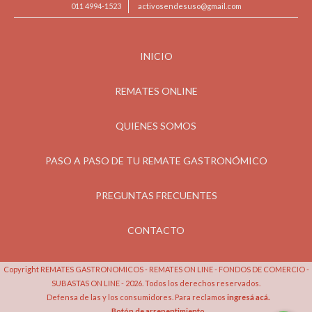
011 4994-1523
activosendesuso@gmail.com
INICIO
REMATES ONLINE
QUIENES SOMOS
PASO A PASO DE TU REMATE GASTRONÓMICO
PREGUNTAS FRECUENTES
CONTACTO
Copyright REMATES GASTRONOMICOS - REMATES ON LINE - FONDOS DE COMERCIO -
SUBASTAS ON LINE - 2026. Todos los derechos reservados.
Defensa de las y los consumidores. Para reclamos
ingresá acá.
Botón de arrepentimiento