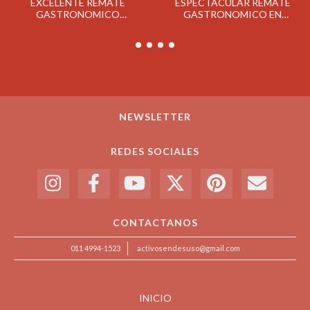
EXCELENTE REMATE
ESPECTACULAR REMATE
GASTRONOMICO
GASTRONOMICO EN
CONFITERIA BALCARCE
CAMPANA EL MIERCOLES
MARTES 23/4
10/4
NEWSLETTER
REDES SOCIALES
CONTACTANOS
011 4994-1523
activosendesuso@gmail.com
INICIO