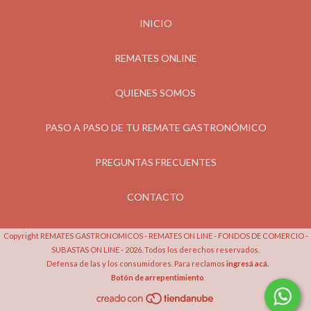
INICIO
REMATES ONLINE
QUIENES SOMOS
PASO A PASO DE TU REMATE GASTRONÓMICO
PREGUNTAS FRECUENTES
CONTACTO
Copyright REMATES GASTRONOMICOS - REMATES ON LINE - FONDOS DE COMERCIO -
SUBASTAS ON LINE - 2026. Todos los derechos reservados.
Defensa de las y los consumidores. Para reclamos
ingresá acá.
Botón de arrepentimiento