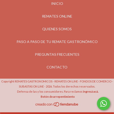
INICIO
REMATES ONLINE
QUIENES SOMOS
PASO A PASO DE TU REMATE GASTRONÓMICO
PREGUNTAS FRECUENTES
CONTACTO
Copyright REMATES GASTRONOMICOS - REMATES ON LINE - FONDOS DE COMERCIO -
SUBASTAS ON LINE - 2026. Todos los derechos reservados.
Defensa de las y los consumidores. Para reclamos
ingresá acá.
Botón de arrepentimiento