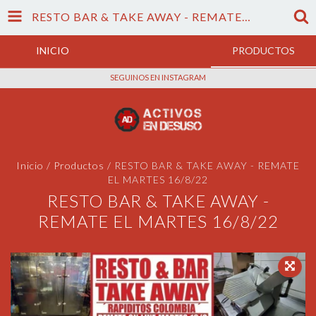
RESTO BAR & TAKE AWAY - REMATE EL MARTES 16/8/22
INICIO
PRODUCTOS
SEGUINOS EN INSTAGRAM
Inicio
/
Productos
/
RESTO BAR & TAKE AWAY - REMATE
EL MARTES 16/8/22
RESTO BAR & TAKE AWAY -
REMATE EL MARTES 16/8/22