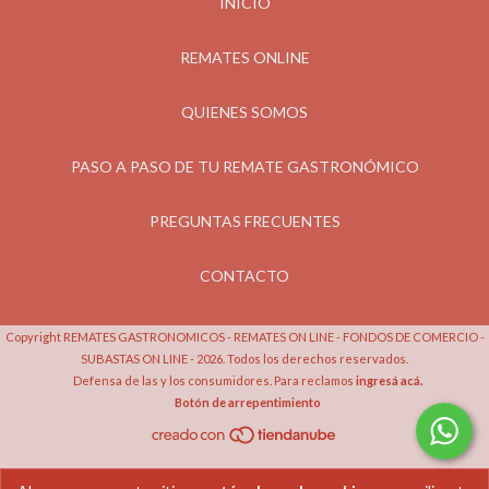
INICIO
REMATES ONLINE
QUIENES SOMOS
PASO A PASO DE TU REMATE GASTRONÓMICO
PREGUNTAS FRECUENTES
CONTACTO
Copyright REMATES GASTRONOMICOS - REMATES ON LINE - FONDOS DE COMERCIO -
SUBASTAS ON LINE - 2026. Todos los derechos reservados.
Defensa de las y los consumidores. Para reclamos
ingresá acá.
Botón de arrepentimiento