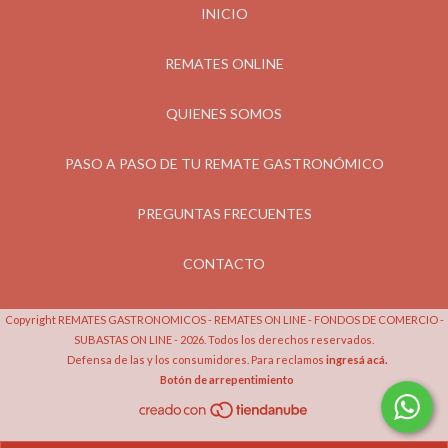
INICIO
REMATES ONLINE
QUIENES SOMOS
PASO A PASO DE TU REMATE GASTRONÓMICO
PREGUNTAS FRECUENTES
CONTACTO
Copyright REMATES GASTRONOMICOS - REMATES ON LINE - FONDOS DE COMERCIO -
SUBASTAS ON LINE - 2026. Todos los derechos reservados.
Defensa de las y los consumidores. Para reclamos
ingresá acá.
Botón de arrepentimiento