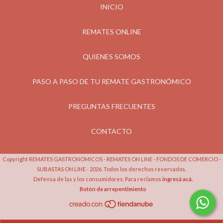
INICIO
REMATES ONLINE
QUIENES SOMOS
PASO A PASO DE TU REMATE GASTRONÓMICO
PREGUNTAS FRECUENTES
CONTACTO
Copyright REMATES GASTRONOMICOS - REMATES ON LINE - FONDOS DE COMERCIO -
SUBASTAS ON LINE - 2026. Todos los derechos reservados.
Defensa de las y los consumidores. Para reclamos
ingresá acá.
Botón de arrepentimiento