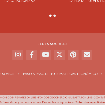
ELABORACION 27/2
LA PLATA - JUEVES 14/
REDES SOCIALES
S SOMOS
PASO A PASO DE TU REMATE GASTRONÓMICO
OMICOS - REMATES ON LINE - FONDOS DE COMERCIO - SUBASTAS ON LINE - 2026. Todo
Defensa de las y los consumidores. Para reclamos
ingresá acá.
/
Botón de arrepentimien