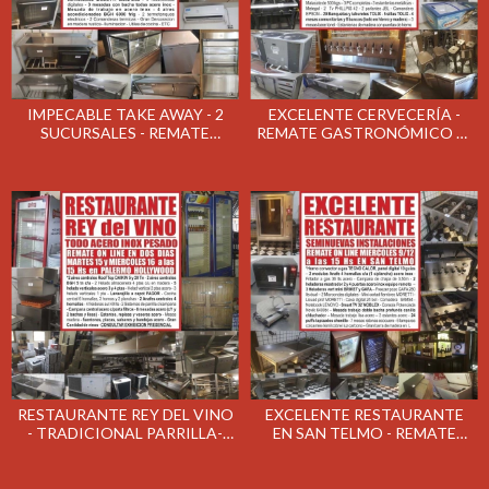
IMPECABLE TAKE AWAY - 2
EXCELENTE CERVECERÍA -
SUCURSALES - REMATE
REMATE GASTRONÓMICO EL
GASTRONÓMICO EL LUNES
LUNES 21/12/2020
28/12/2020
RESTAURANTE REY DEL VINO
EXCELENTE RESTAURANTE
- TRADICIONAL PARRILLA-
EN SAN TELMO - REMATE
REMATE GASTRONOMICO EL
GASTRONÓMICO EL
MARTES 15 Y MIERCOLES
MIÉRCOLES 9/12/2020
16/12/2020