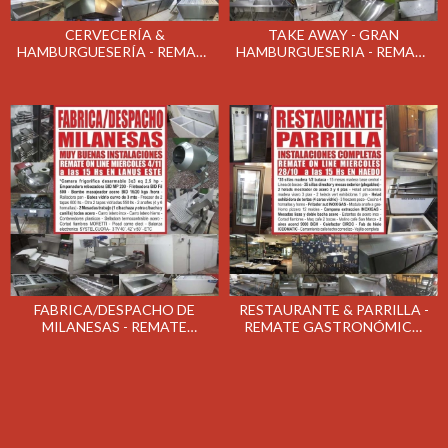
CERVECERÍA &
TAKE AWAY - GRAN
HAMBURGUESERÍA - REMATE
HAMBURGUESERIA - REMATE
GASTRONÓMICO EL MARTES
GASTRONÓMICO EL MARTES
17/11/2020
10 Y MIERC 11/11/2020
FABRICA/DESPACHO DE
RESTAURANTE & PARRILLA -
MILANESAS - REMATE
REMATE GASTRONÓMICO
GASTRONÓMICO EL
MIÉRCOLES 28/10/2020
MIERCOLES 4/11/2020