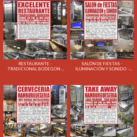
RESTAURANTE -
SALÓN DE FIESTAS -
TRADICIONAL BODEGON -
ILUMINACIÓN Y SONIDO -
REMATE GASTRONOMICO EL
REMATE GASTRONÓMICO
MIERCOLES 2 Y JUEVES
MIÉRCOLES 25/11/2020
3/12/2020