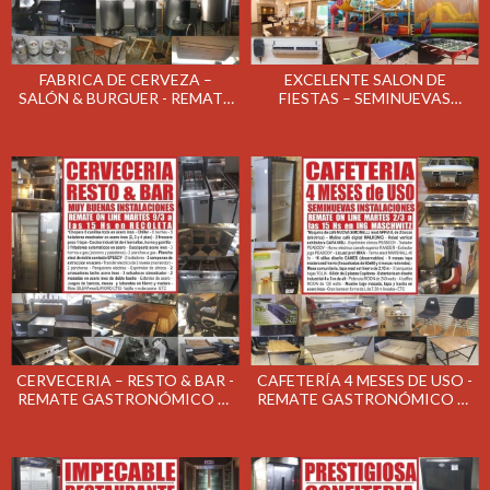
FABRICA DE CERVEZA –
EXCELENTE SALON DE
SALÓN & BURGUER - REMATE
FIESTAS – SEMINUEVAS
GASTRONÓMICO EL MARTES
INSTALACIONES - REMATE
23/3/2021
GASTRONÓMICO EL MARTES
16/3/2021
CERVECERIA – RESTO & BAR -
CAFETERÍA 4 MESES DE USO -
REMATE GASTRONÓMICO EL
REMATE GASTRONÓMICO EL
MARTES 9/3/2021
MARTES 2/3/2021