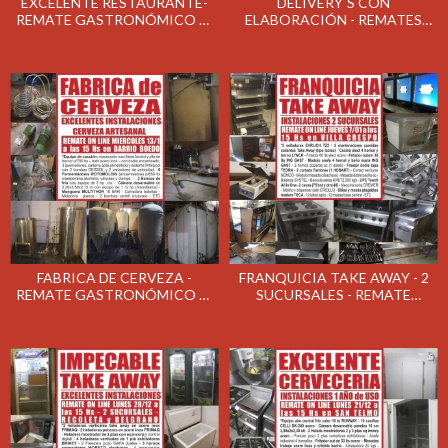
EXCELENTE RESTAURANTE-
DELIVERY´S CON
REMATE GASTRONÓMICO EL
ELABORACIÓN - REMATES
MIÉRCOLES 20/1/2021
GASTRONÓMICOS EL
MARTES 19/1/2021
FABRICA DE CERVEZA -
FRANQUICIA TAKE AWAY - 2
REMATE GASTRONÓMICO EL
SUCURSALES - REMATE
MIÉRCOLES 13/01/2021
GASTRONÓMICO EL JUEVES
7/01/2021