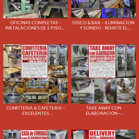
OFICINAS COMPLETAS –
DISCO & BAR – ILUMINACION
INSTALACIONES DE 5 PISOS -
Y SONIDO - REMATE EL
REMATE EL JUEVES 30/6/22
MARTES 21/6/22
CONFITERIA & CAFETERIA –
TAKE AWAY CON
EXCELENTES
ELABORACIÓN –
INSTALACIONES - REMATE EL
SEMINUEVAS
MARTES 14/6/22
INSTALACIONES - REMATE EL
MARTES 14/6/22