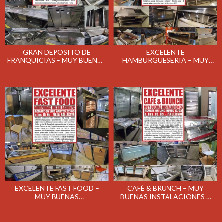
GRAN DEPOSITO DE
EXCELENTE
FRANQUICIAS – MUY BUENAS
HAMBURGUESERIA – MUY
INSTALACIONES – REMATE
BUENAS INSTALACIONES –
ON LINE EL MIERCOLES
REMATE ON LINE EL MARTES
30/03/2022
29/03/2022
EXCELENTE FAST FOOD –
CAFÉ & BRUNCH – MUY
MUY BUENAS
BUENAS INSTALACIONES –
INSTALACIONES – REMATE
REMATE ON LINE EL JUEVES
ON LINE EL MARTES
17/03/2022
22/03/2022