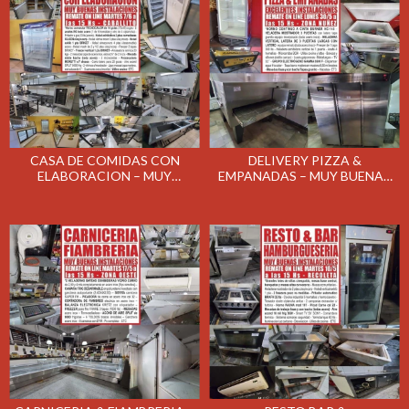
CASA DE COMIDAS CON
DELIVERY PIZZA &
ELABORACION – MUY
EMPANADAS – MUY BUENAS
BUENAS INSTALACIONES –
INSTALACIONES – REMATE
REMATE EL MARTES
EL LUNES 30/05/2022
7/06/2022