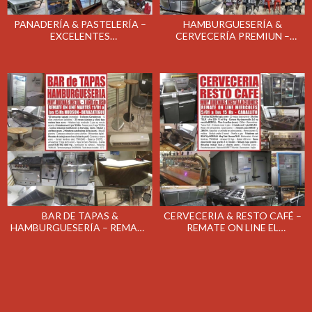
PANADERÍA & PASTELERÍA –
HAMBURGUESERÍA &
EXCELENTES
CERVECERÍA PREMIUN –
INSTALACIONES – REMATE
REMATE ON LINE EL MARTES
ON LINE EL JUEVES 3/03/2022
22/02/2022
A LAS 15 HS - UNICAMENTE
ON LINE -
BAR DE TAPAS &
CERVECERIA & RESTO CAFÉ –
HAMBURGUESERÍA – REMATE
REMATE ON LINE EL
ON LINE EL MARTES
MIERCOLES 5/01/2022
11/01/2022