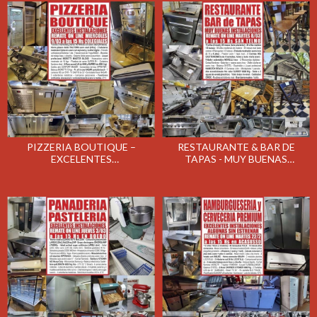
PIZZERIA BOUTIQUE –
RESTAURANTE & BAR DE
EXCELENTES
TAPAS - MUY BUENAS
INSTALACIONES – REMATE
INSTALACIONES – REMATE
ON LINE EL MIERCOLES
ON LINE EL MARTES
9/03/2022
8/03/2022