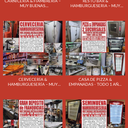
CARNICERIA & FIAMBRERIA –
RESTO BAR &
MUY BUENAS
HAMBURGUESERIA – MUY
INSTALACIONES – REMATE
BUENAS INSTALACIONES –
EL MARTES 17/05/2022
REMATE EL MARTES
10/05/2022
CERVECERÍA &
CASA DE PIZZA &
HAMBURGUESERÍA – MUY
EMPANADAS - TODO 1 AÑO
BUENAS INSTALACIONES –
DE USO - REMATE ON LINE EL
REMATE EL MARTES
MARTES 5/04/2022
19/04/2022