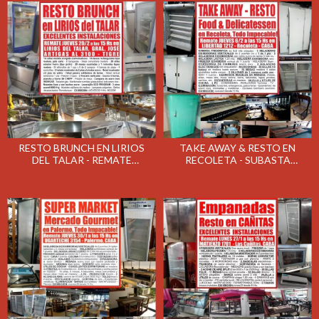
RESTO BRUNCH EN LIRIOS
TAKE AWAY & RESTO EN
DEL TALAR - REMATE
RECOLETA - SUBASTA
GASTRONOMICO EL JUEVES
GASTRONOMICA EL JUEVES
20/02/2020
6/2/2020