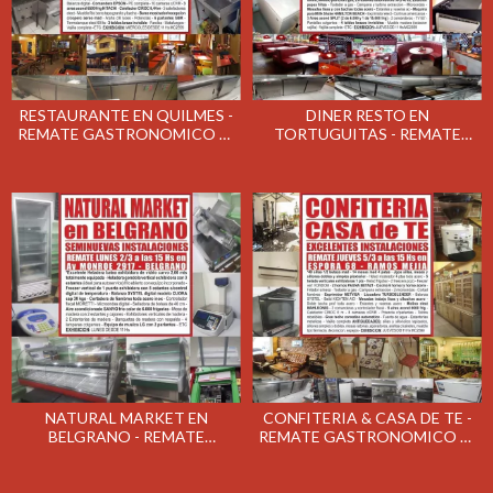
RESTAURANTE EN QUILMES -
DINER RESTO EN
REMATE GASTRONOMICO EL
TORTUGUITAS - REMATE
MIERCOLES 18/3/2020
GASTRONOMICO EL JUEVES
12/3/2020
NATURAL MARKET EN
CONFITERIA & CASA DE TE -
BELGRANO - REMATE
REMATE GASTRONOMICO EL
GASTRONOMICO EL LUNES
JUEVES 5/3/2020
2/3/2020