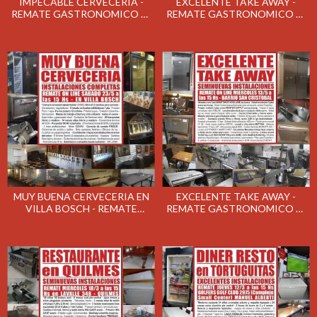
IMPECABLE CERVECERIA -
EXCELENTE TAKE AWAY -
REMATE GASTRONOMICO EL
REMATE GASTRONOMICO EL
LUNES 1/6/2020
JUEVES 28/5/2020
MUY BUENA CERVECERIA EN
EXCELENTE TAKE AWAY -
VILLA BOSCH - REMATE
REMATE GASTRONOMICO EL
GASTRONOMICO EL
MIERCOLES 13/5/2020
SABADO 23/5/2020