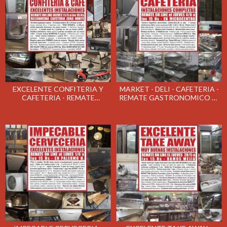
EXCELENTE CONFITERIA Y
MARKET - DELI - CAFETERIA -
CAFETERIA - REMATE
REMATE GASTRONOMICO EL
GASTRONOMICO EL JUEVES
JUEVES 4/06/2020
11/06/2020