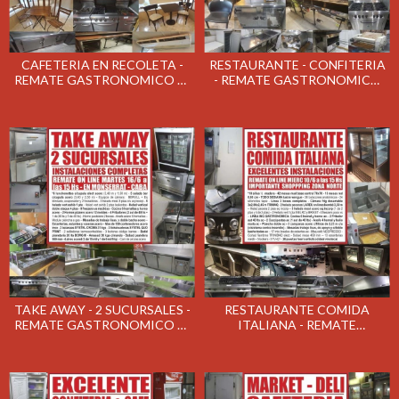
CAFETERIA EN RECOLETA -
RESTAURANTE - CONFITERIA
REMATE GASTRONOMICO EL
- REMATE GASTRONOMICO
MIERCOLES 24/6/2020
EL MIERCOLES 17/6/2020
TAKE AWAY - 2 SUCURSALES -
RESTAURANTE COMIDA
REMATE GASTRONOMICO EL
ITALIANA - REMATE
MARTES 16/6/2020
GASTRONOMICO EL
MIERCOLES 10/6/2020